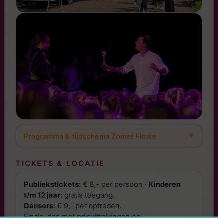
Programma & tijdschema Zomer Finale
TICKETS & LOCATIE
Publiekstickets:
€ 8,- per persoon ·
Kinderen
t/m 12 jaar:
gratis toegang.
Dansers:
€ 9,- per optreden.
Finale-dag met prijsuitreikingen en