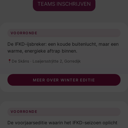
TEAMS INSCHRIJVEN
WINTER
8 FEBRUARI · GORREDIJK
VOORRONDE
De IFKD-ijsbreker: een koude buitenlucht, maar een
warme, energieke aftrap binnen.
De Skâns · Loaijersstrjitte 2, Gorredijk
MEER OVER WINTER EDITIE
LENTE
4 APRIL · URETERP
VOORRONDE
De voorjaarseditie waarin het IFKD-seizoen oplicht