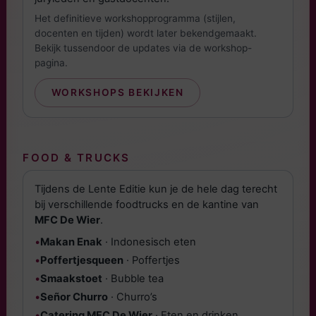
Het definitieve workshopprogramma (stijlen,
docenten en tijden) wordt later bekendgemaakt.
Bekijk tussendoor de updates via de workshop-
pagina.
WORKSHOPS BEKIJKEN
FOOD & TRUCKS
Tijdens de Lente Editie kun je de hele dag terecht
bij verschillende foodtrucks en de kantine van
MFC De Wier
.
•
Makan Enak
· Indonesisch eten
•
Poffertjesqueen
· Poffertjes
•
Smaakstoet
· Bubble tea
•
Señor Churro
· Churro’s
•
Catering MFC De Wier
· Eten en drinken