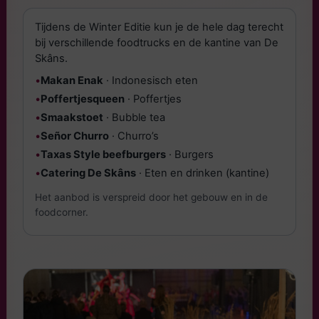
Tijdens de Winter Editie kun je de hele dag terecht
bij verschillende foodtrucks en de kantine van De
Skâns.
•
Makan Enak
· Indonesisch eten
•
Poffertjesqueen
· Poffertjes
•
Smaakstoet
· Bubble tea
•
Señor Churro
· Churro’s
•
Taxas Style beefburgers
· Burgers
•
Catering De Skâns
· Eten en drinken (kantine)
Het aanbod is verspreid door het gebouw en in de
foodcorner.