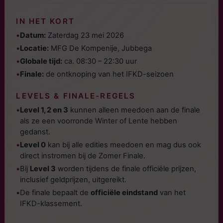
IN HET KORT
•
Datum:
Zaterdag 23 mei 2026
•
Locatie:
MFG De Kompenije, Jubbega
•
Globale tijd:
ca. 08:30 – 22:30 uur
•
Finale:
de ontknoping van het IFKD-seizoen
LEVELS & FINALE-REGELS
•
Level 1, 2 en 3
kunnen alleen meedoen aan de finale
als ze een voorronde Winter of Lente hebben
gedanst.
•
Level 0
kan bij alle edities meedoen en mag dus ook
direct instromen bij de Zomer Finale.
•
Bij
Level 3
worden tijdens de finale officiële prijzen,
inclusief geldprijzen, uitgereikt.
•
De finale bepaalt de
officiële eindstand
van het
IFKD-klassement.