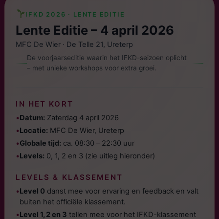
IFKD 2026 · LENTE EDITIE
Lente Editie – 4 april 2026
MFC De Wier · De Telle 21, Ureterp
De voorjaarseditie waarin het IFKD-seizoen oplicht
– met unieke workshops voor extra groei.
IN HET KORT
•
Datum:
Zaterdag 4 april 2026
•
Locatie:
MFC De Wier, Ureterp
•
Globale tijd:
ca. 08:30 – 22:30 uur
•
Levels:
0, 1, 2 en 3 (zie uitleg hieronder)
LEVELS & KLASSEMENT
•
Level 0
danst mee voor ervaring en feedback en valt
buiten het officiële klassement.
•
Level 1, 2 en 3
tellen mee voor het IFKD-klassement