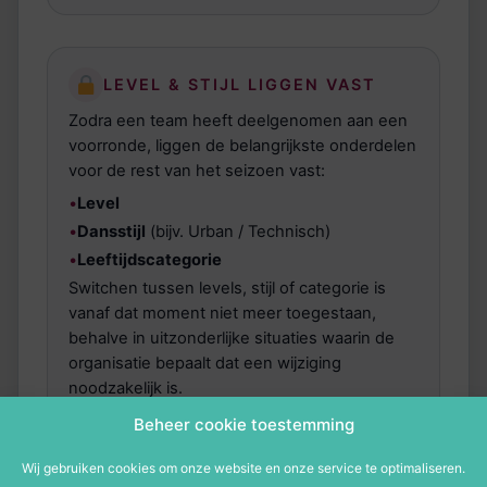
LEVEL & STIJL LIGGEN VAST
Zodra een team heeft deelgenomen aan een
voorronde, liggen de belangrijkste onderdelen
voor de rest van het seizoen vast:
•
Level
•
Dansstijl
(bijv. Urban / Technisch)
•
Leeftijdscategorie
Switchen tussen levels, stijl of categorie is
vanaf dat moment niet meer toegestaan,
behalve in uitzonderlijke situaties waarin de
organisatie bepaalt dat een wijziging
noodzakelijk is.
Beheer cookie toestemming
Wij gebruiken cookies om onze website en onze service te optimaliseren.